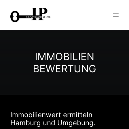
LEISTUNGEN
IMMOBILIEN
OBJEKTE
IMMOBILIENBEWERTUNG
BEWERTUNG
ÜBER UNS
WARUM MAKLER?
BERATUNG
KONTAKT
FAQ´S
Immobilienwert ermitteln
Hamburg und Umgebung.