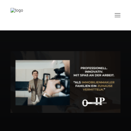
LEISTUNGEN
OBJEKTE
IMMOBILIENBEWERTUNG
ÜBER UNS
WARUM MAKLER?
BERATUNG
KONTAKT
FAQ´S